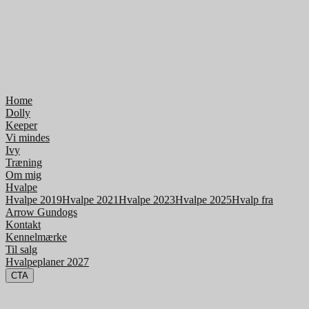
Home
Dolly
Keeper
Vi mindes
Ivy
Træning
Om mig
Hvalpe
Hvalpe 2019
Hvalpe 2021
Hvalpe 2023
Hvalpe 2025
Hvalp fra
Arrow Gundogs
Kontakt
Kennelmærke
Til salg
Hvalpeplaner 2027
CTA