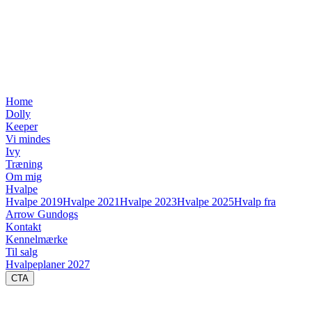
Home
Dolly
Keeper
Vi mindes
Ivy
Træning
Om mig
Hvalpe
Hvalpe 2019
Hvalpe 2021
Hvalpe 2023
Hvalpe 2025
Hvalp fra
Arrow Gundogs
Kontakt
Kennelmærke
Til salg
Hvalpeplaner 2027
CTA